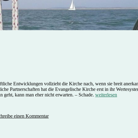
ftliche Entwicklungen vollzieht die Kirche nach, wenn sie breit anerka
iche Partnerschaften hat die Evangelische Kirche erst in ihr Wertesyste
„Wozu
ran geht, kann man eher nicht erwarten. – Schade.
weiterlesen
Kirche?“
zu
Wozu
chreibe einen Kommentar
Kirche?