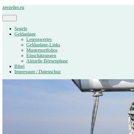
Zum
zeezeiler.eu
Inhalt
springen
Menü
Segeln
Geldanlage
Lesenswertes
Geldanlage-Links
Musterportfolios
Einschätzungen
Aktuelle Börsenphase
Bibel
Impressum / Datenschuz