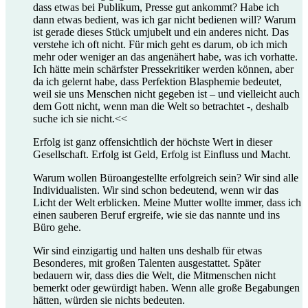
dass etwas bei Publikum, Presse gut ankommt? Habe ich
dann etwas bedient, was ich gar nicht bedienen will? Warum
ist gerade dieses Stück umjubelt und ein anderes nicht. Das
verstehe ich oft nicht. Für mich geht es darum, ob ich mich
mehr oder weniger an das angenähert habe, was ich vorhatte.
Ich hätte mein schärfster Pressekritiker werden können, aber
da ich gelernt habe, dass Perfektion Blasphemie bedeutet,
weil sie uns Menschen nicht gegeben ist – und vielleicht auch
dem Gott nicht, wenn man die Welt so betrachtet -, deshalb
suche ich sie nicht.<<
Erfolg ist ganz offensichtlich der höchste Wert in dieser
Gesellschaft. Erfolg ist Geld, Erfolg ist Einfluss und Macht.
Warum wollen Büroangestellte erfolgreich sein? Wir sind alle
Individualisten. Wir sind schon bedeutend, wenn wir das
Licht der Welt erblicken. Meine Mutter wollte immer, dass ich
einen sauberen Beruf ergreife, wie sie das nannte und ins
Büro gehe.
Wir sind einzigartig und halten uns deshalb für etwas
Besonderes, mit großen Talenten ausgestattet. Später
bedauern wir, dass dies die Welt, die Mitmenschen nicht
bemerkt oder gewürdigt haben. Wenn alle große Begabungen
hätten, würden sie nichts bedeuten.