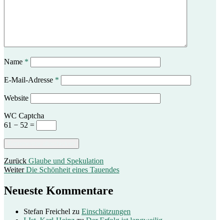
Name
*
E-Mail-Adresse
*
Website
WC Captcha
61 − 52 =
Beitragsnavigation
Vorheriger
Zurück
Glaube und Spekulation
Nächster
Beitrag:
Weiter
Die Schönheit eines Tauendes
Beitrag:
Neueste Kommentare
Stefan Freichel
zu
Einschätzungen