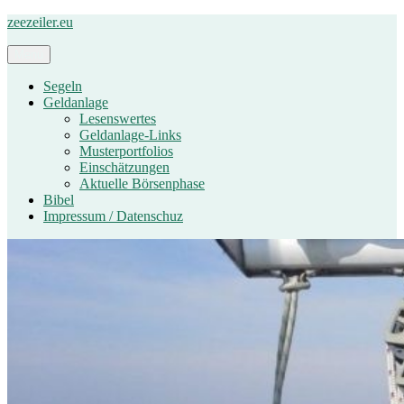
Zum
zeezeiler.eu
Inhalt
springen
Menü
Segeln
Geldanlage
Lesenswertes
Geldanlage-Links
Musterportfolios
Einschätzungen
Aktuelle Börsenphase
Bibel
Impressum / Datenschuz