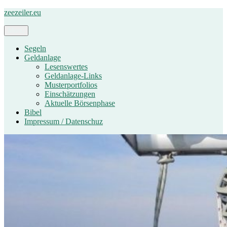
Zum
zeezeiler.eu
Inhalt
springen
Menü
Segeln
Geldanlage
Lesenswertes
Geldanlage-Links
Musterportfolios
Einschätzungen
Aktuelle Börsenphase
Bibel
Impressum / Datenschuz