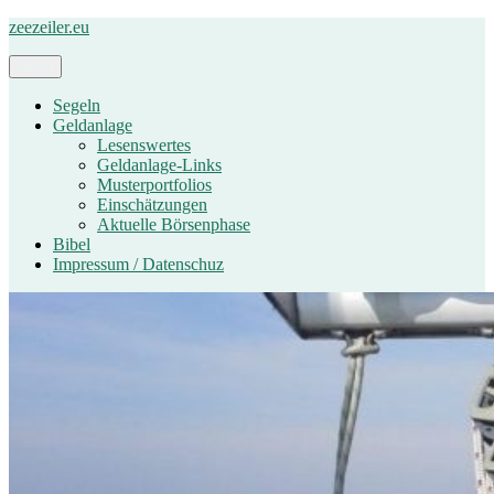
Zum
zeezeiler.eu
Inhalt
springen
Menü
Segeln
Geldanlage
Lesenswertes
Geldanlage-Links
Musterportfolios
Einschätzungen
Aktuelle Börsenphase
Bibel
Impressum / Datenschuz