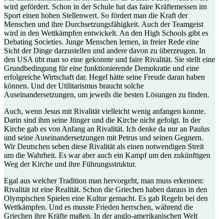
wird gefördert. Schon in der Schule hat das faire Kräftemessen im
Sport einen hohen Stellenwert. So fördert man die Kraft der
Menschen und ihre Durchsetzungsfähigkeit. Auch der Teamgeist
wird in den Wettkämpfen entwickelt. An den High Schools gibt es
Debating Societies. Junge Menschen lernen, in freier Rede eine
Sicht der Dinge darzustellen und andere davon zu überzeugen. In
den USA übt man so eine gekonnte und faire Rivalität. Sie stellt eine
Grundbedingung für eine funktionierende Demokratie und eine
erfolgreiche Wirtschaft dar. Hegel hätte seine Freude daran haben
können. Und der Utilitarismus braucht solche
Auseinandersetzungen, um jeweils die besten Lösungen zu finden.
Auch, wenn Jesus mit Rivalität vielleicht wenig anfangen konnte.
Darin sind ihm seine Jünger und die Kirche nicht gefolgt. In der
Kirche gab es von Anfang an Rivalität. Ich denke da nur an Paulus
und seine Auseinandersetzungen mit Petrus und seinen Gegnern.
Wir Deutschen sehen diese Rivalität als einen notwendigen Streit
um die Wahrheit. Es war aber auch ein Kampf um den zukünftigen
Weg der Kirche und ihre Führungsstruktur.
Egal aus welcher Tradition man hervorgeht, man muss erkennen:
Rivalität ist eine Realität. Schon die Griechen haben daraus in den
Olympischen Spielen eine Kultur gemacht. Es gab Regeln bei den
Wettkämpfen. Und es musste Frieden herrschen, während die
Griechen ihre Kräfte maßen. In der anglo-amerikanischen Welt