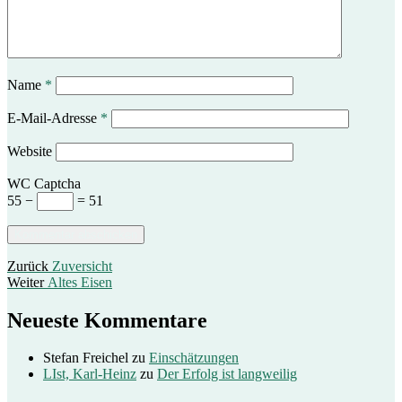
Name
*
E-Mail-Adresse
*
Website
WC Captcha
55 −
= 51
Beitragsnavigation
Vorheriger
Zurück
Zuversicht
Nächster
Beitrag:
Weiter
Altes Eisen
Beitrag:
Neueste Kommentare
Stefan Freichel
zu
Einschätzungen
LIst, Karl-Heinz
zu
Der Erfolg ist langweilig